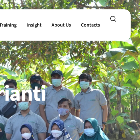
Training
Insight
About Us
Contacts
rianti