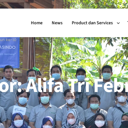
Home
News
Product dan Services
r: Alifa Tri Feb