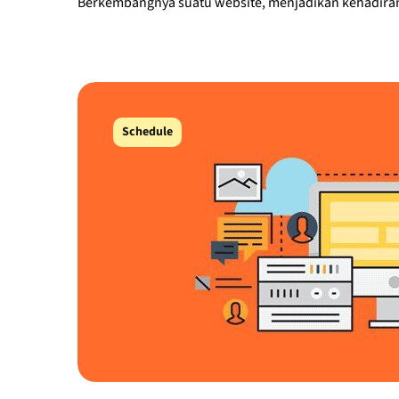
Berkembangnya suatu website, menjadikan kehadiran s
Schedule