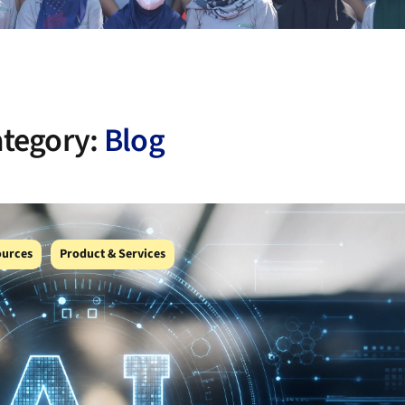
tegory:
Blog
ources
Product & Services