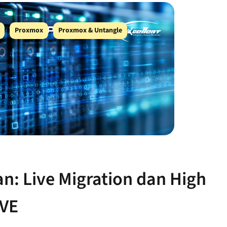
Proxmox
Proxmox & Untangle
: Live Migration dan High
 VE