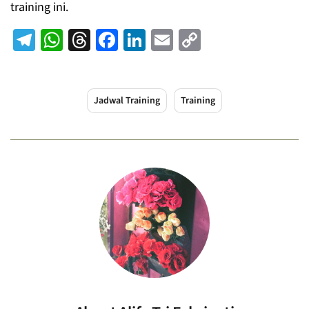
training ini.
Telegram
WhatsApp
Threads
Facebook
LinkedIn
Email
Copy
Link
Jadwal Training
Training