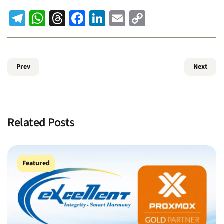
Telegram
WhatsApp
Threads
Facebook
LinkedIn
Email
Copy
Link
Prev
Next
Related Posts
Featured