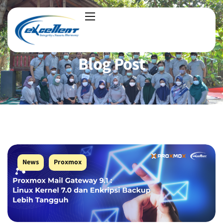
Blog Post
News
Proxmox